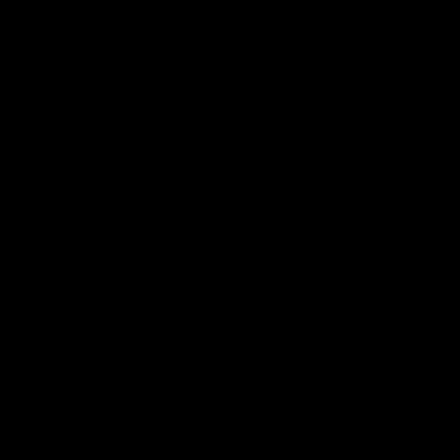
Connexion
S'inscrire