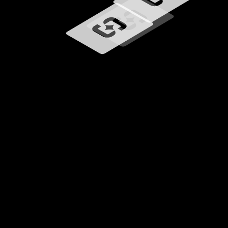
Chargement