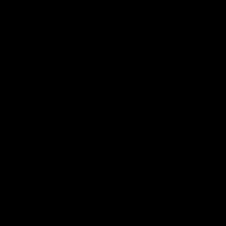
Connexion
S'inscrire