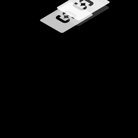
Chargement