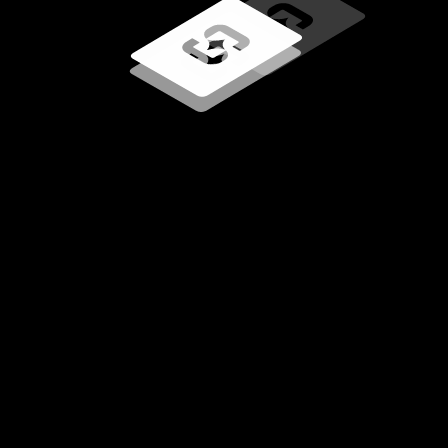
Chargement