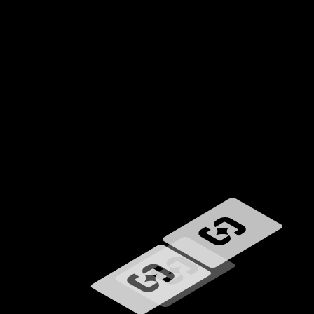
Chargement