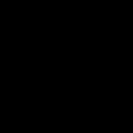
Bejelentkezés
Regisztráció