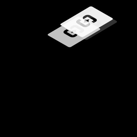
Betöltés