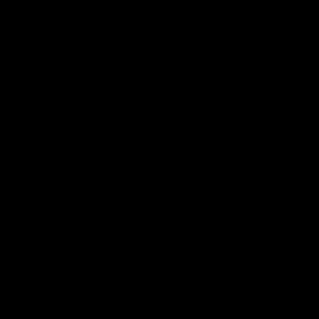
isztráció