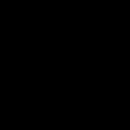
Bejelentkezés
Reg
Kaszinó
Sport
Keresés