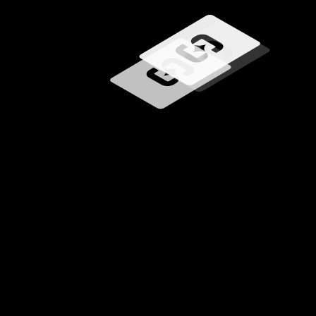
Betöltés