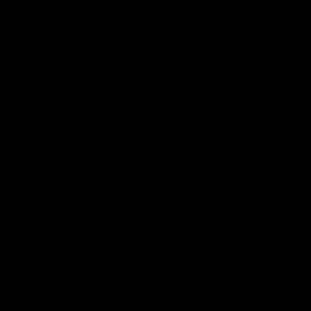
Bejelentkezés
Regisztráció