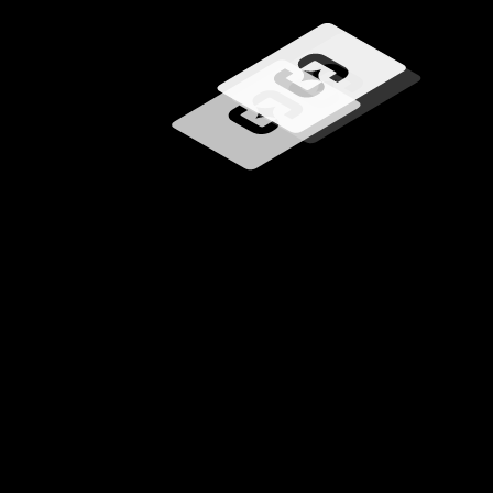
Memuat