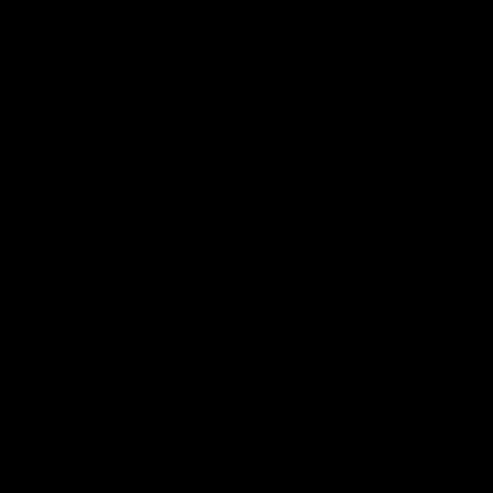
Masuk
Daftar