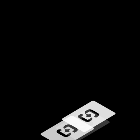
Memuat