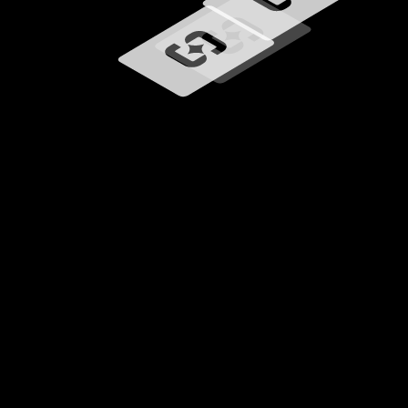
Carregando