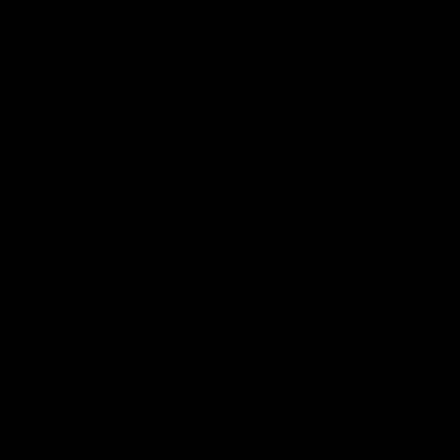
Conectar-
Registrar-se
se