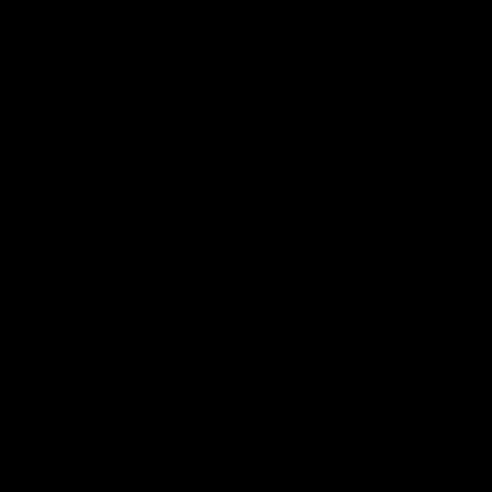
Вход
Регистрация