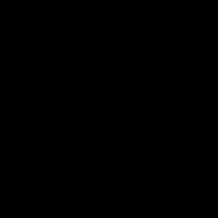
Prijava
Registracija