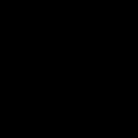
Đăng
Đăng ký
nhập