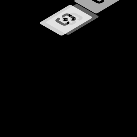
Đang tải