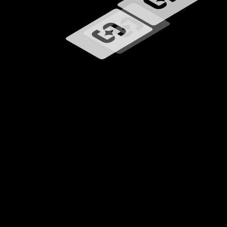
Đang tải