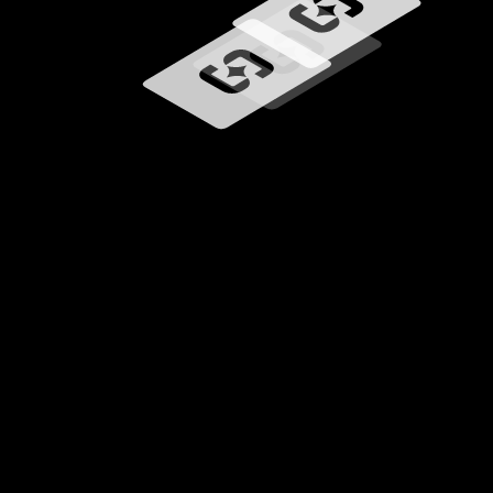
Đang tải