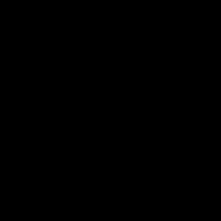
Đăng
Đăng ký
nhập