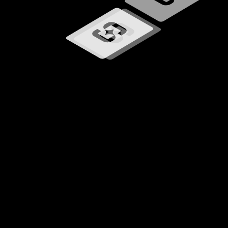
Đang tải