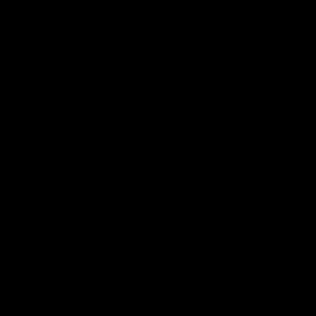
Anmelden
Registr
Casino
Sport
Suchen