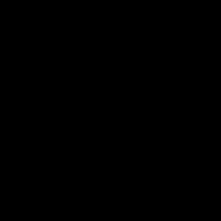
Bejelentkezés
Reg
Kaszinó
Sport
Keresés