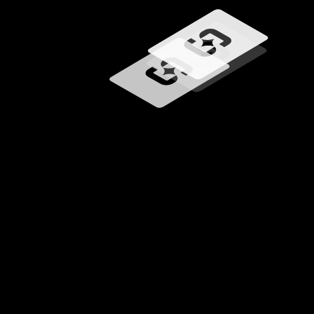
Betöltés