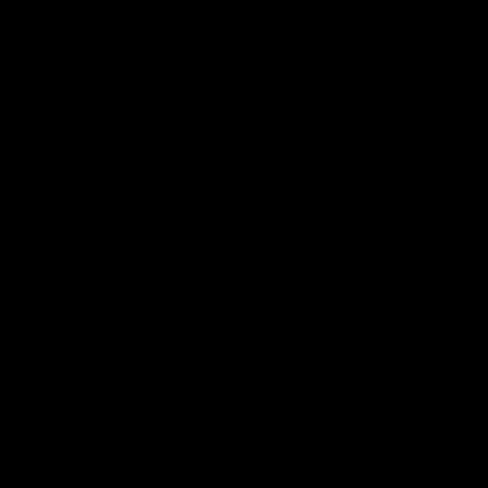
Bejelentkezés
Regisztráció