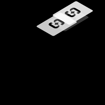
Laster inn