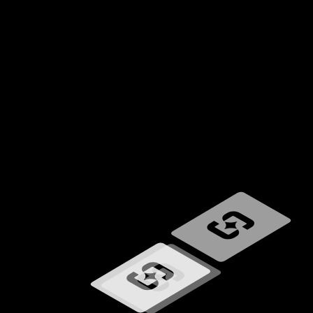
Laster inn