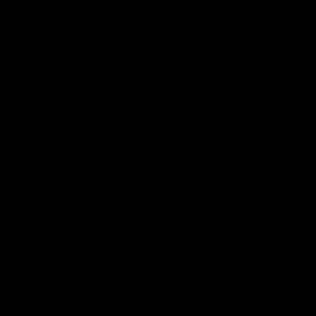
Prijava
Registracija