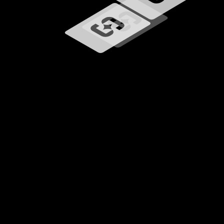
Učitavanje