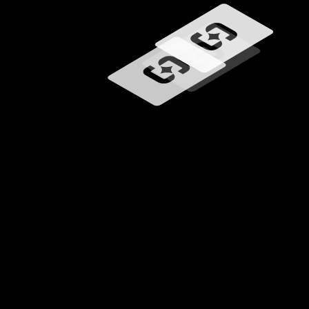
Učitavanje