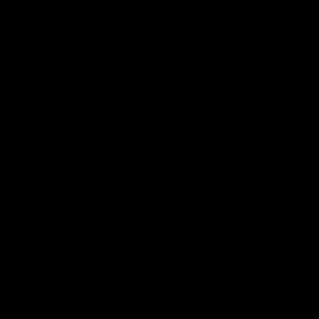
Đăng
Đăng ký
nhập