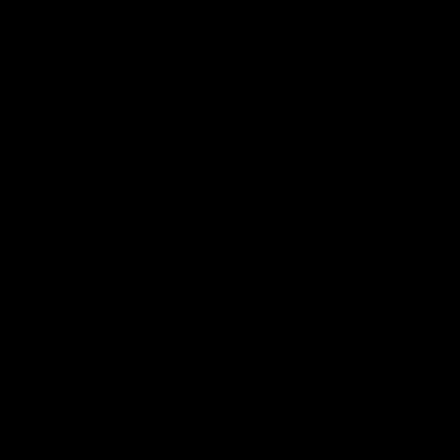
Anmelden
Registr
Casino
Sport
Suchen