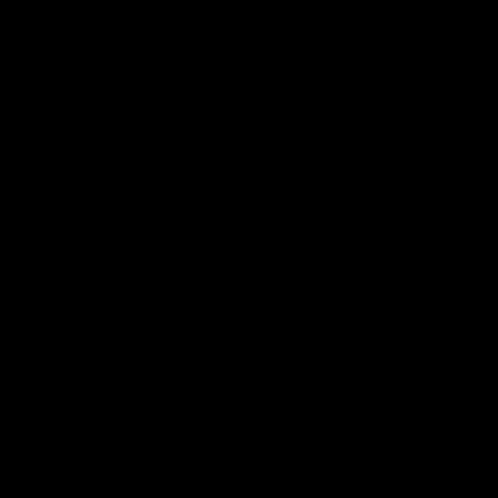
Anmelden
Registrieren