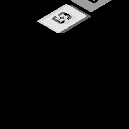
Wird geladen …