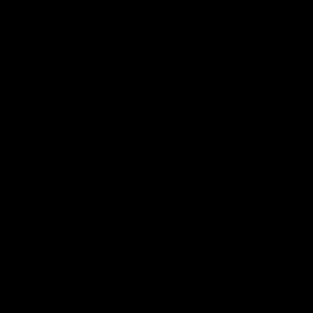
Accedi
Registrati
Casinò
Sport
Cerca