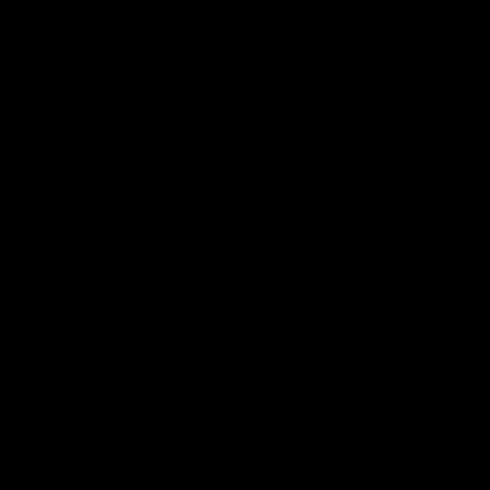
Accedi
Registrati
Casinò
Sport
Cerca