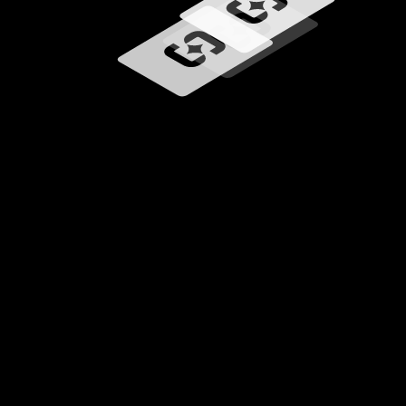
Caricamento