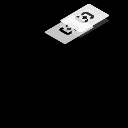
Caricamento