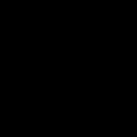
Accedi
Registrati
Casinò
Sport
Cerca