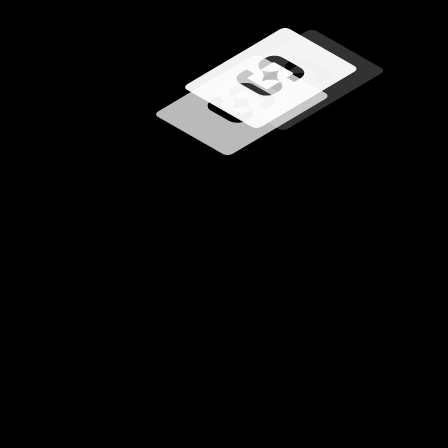
Đang tải