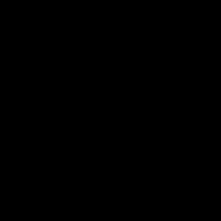
Anmelden
Registr
Casino
Sport
Suchen