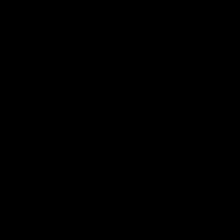
ieren