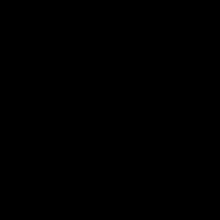
isztráció