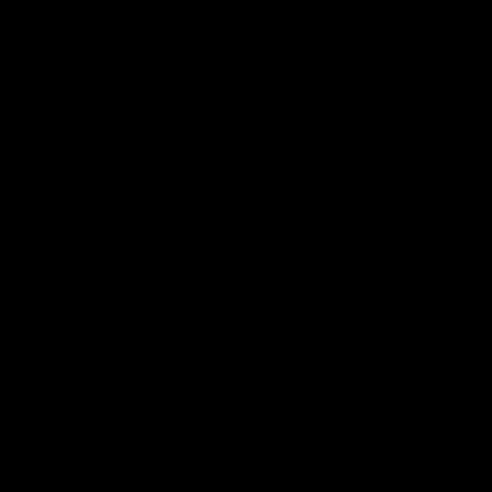
Bejelentkezés
Reg
Kaszinó
Sport
Keresés