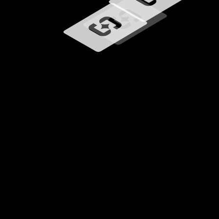
Caricamento