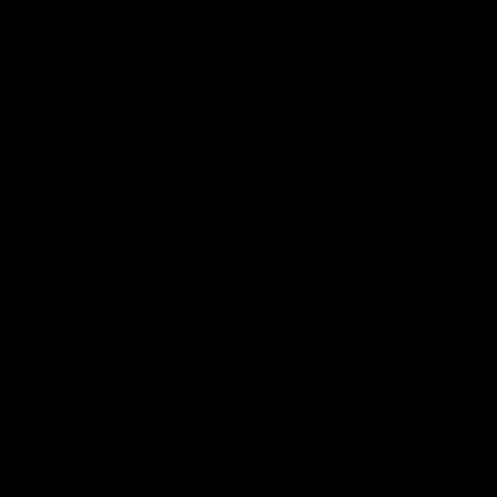
Accedi
Registrati
Casinò
Sport
Cerca