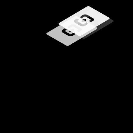
Caricamento