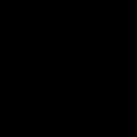
Accedi
Registrati