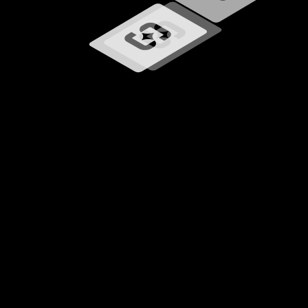
Caricamento