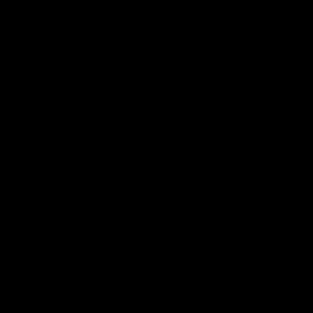
Accedi
Registrati
Casinò
Sport
Cerca