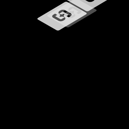
Caricamento