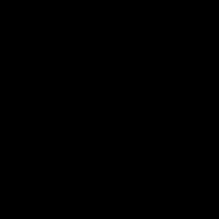
Accedi
Registrati