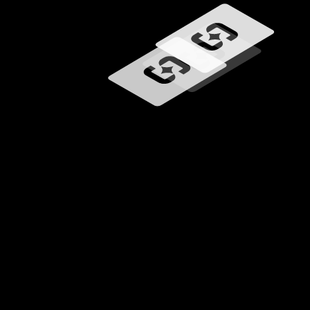
Caricamento