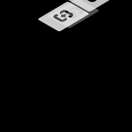
Caricamento