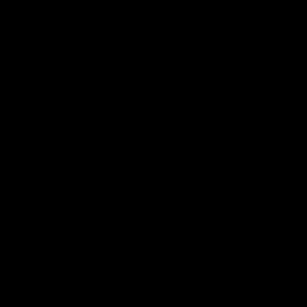
Accedi
Registrati