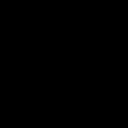
Accedi
Registrati
Casinò
Sport
Cerca