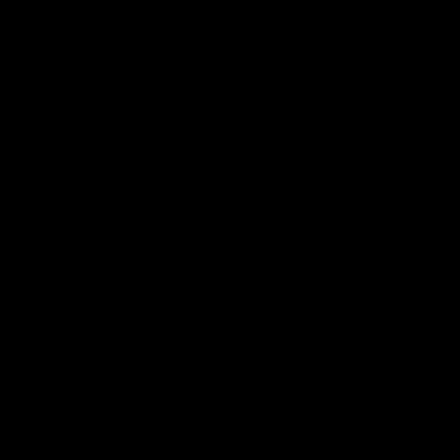
Accedi
Registrati