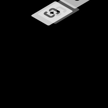
Caricamento