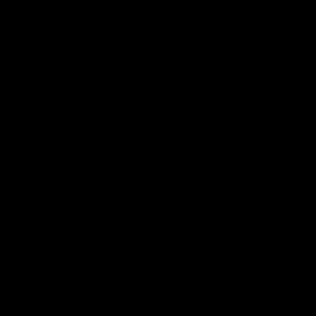
Accedi
Registrati