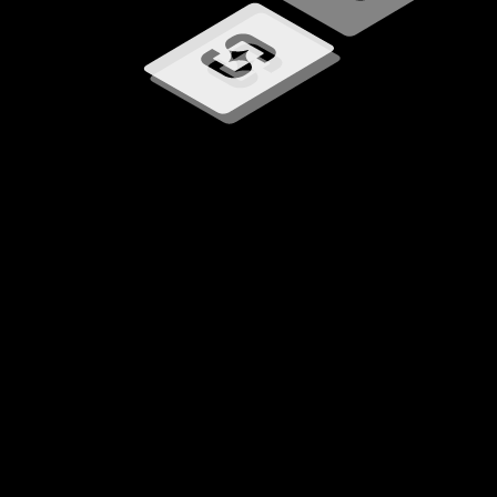
Caricamento