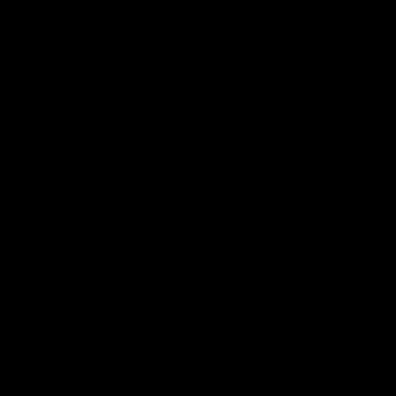
Accedi
Registrati